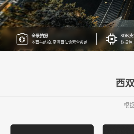
全景拍摄
SDK
地面与航拍, 高清百亿像素全覆盖
数据包
西双
根