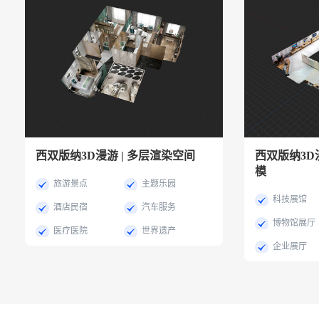
西双版纳3D漫游 | 多层渲染空间
西双版纳3D
模
旅游景点
主题乐园
科技展馆
酒店民宿
汽车服务
博物馆展厅
医疗医院
世界遗产
企业展厅