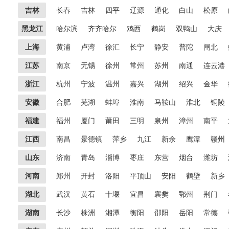
吉林
长春
吉林
四平
辽源
通化
白山
松原
黑龙江
哈尔滨
齐齐哈尔
鸡西
鹤岗
双鸭山
大庆
上海
黄浦
卢湾
徐汇
长宁
静安
普陀
闸北
江苏
南京
无锡
徐州
常州
苏州
南通
连云港
浙江
杭州
宁波
温州
嘉兴
湖州
绍兴
金华
安徽
合肥
芜湖
蚌埠
淮南
马鞍山
淮北
铜陵
福建
福州
厦门
莆田
三明
泉州
漳州
南平
江西
南昌
景德镇
萍乡
九江
新余
鹰潭
赣州
山东
济南
青岛
淄博
枣庄
东营
烟台
潍坊
河南
郑州
开封
洛阳
平顶山
安阳
鹤壁
新乡
湖北
武汉
黄石
十堰
宜昌
襄樊
鄂州
荆门
湖南
长沙
株洲
湘潭
衡阳
邵阳
岳阳
常德