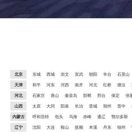
北京
东城
西城
崇文
宣武
朝阳
丰台
石景山
天津
和平
河东
河西
南开
河北
红桥
塘沽
河北
石家庄
唐山
秦皇岛
邯郸
邢台
保定
张
山西
太原
大同
阳泉
长治
晋城
朔州
晋中
内蒙古
呼和浩特
包头
乌海
赤峰
通辽
鄂尔多斯
辽宁
沈阳
大连
鞍山
抚顺
本溪
丹东
锦州