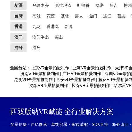
新疆
乌鲁木齐
克拉玛依
吐鲁番
哈密
昌吉
博州
台湾
高雄
花莲
基隆
嘉义
金门
连江
苗栗
香港
九龙
香港岛
新界
澳门
澳门半岛
离岛
海外
海外
全国分站：
北京VR全景拍摄制作
|
上海VR全景拍摄制作
|
天津VR
济南VR全景拍摄制作
|
广州VR全景拍摄制作
|
深圳VR全景拍
昆明VR全景拍摄制作
|
西安VR全景拍摄制作
|
拉萨VR全景拍摄
沈阳VR全景拍摄制作
|
长春VR全景拍摄制作
|
哈尔滨V
西双版纳VR赋能 全行业解决方案
全景拍摄 · 百亿像素 · 离线部署 · 多端适配 · SDK支持 · 海外访问 