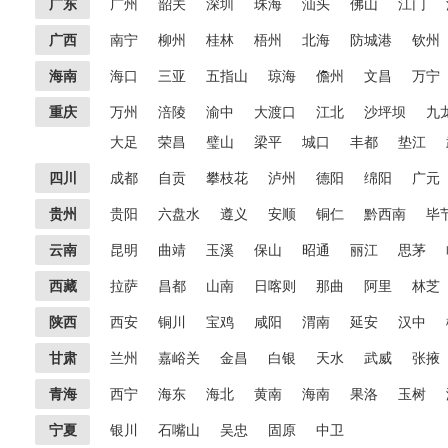
广东
广州
韶关
深圳
珠海
汕头
佛山
江门
广西
南宁
柳州
桂林
梧州
北海
防城港
钦州
海南
海口
三亚
五指山
琼海
儋州
文昌
万宁
重庆
万州
涪陵
渝中
大渡口
江北
沙坪坝
九
大足
荣昌
璧山
梁平
城口
丰都
垫江
四川
成都
自贡
攀枝花
泸州
德阳
绵阳
广元
贵州
贵阳
六盘水
遵义
安顺
铜仁
黔西南
毕
云南
昆明
曲靖
玉溪
保山
昭通
丽江
思茅
西藏
拉萨
昌都
山南
日喀则
那曲
阿里
林芝
陕西
西安
铜川
宝鸡
咸阳
渭南
延安
汉中
甘肃
兰州
嘉峪关
金昌
白银
天水
武威
张掖
青海
西宁
海东
海北
黄南
海南
果洛
玉树
宁夏
银川
石嘴山
吴忠
固原
中卫