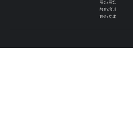
展会/展览
教育/培训
政企/党建