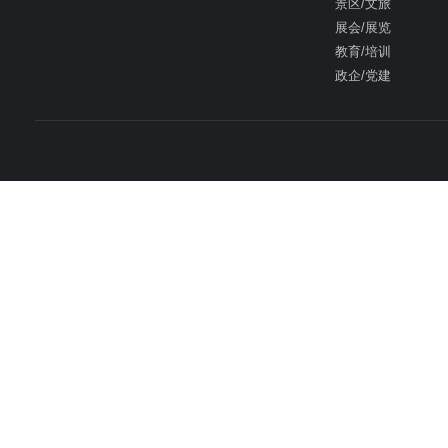
景区/文旅
展会/展览
教育/培训
政企/党建